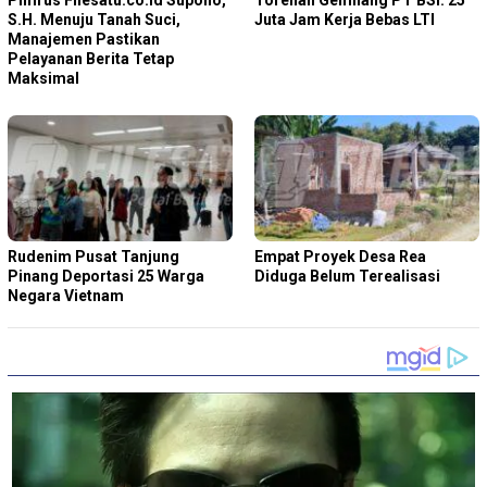
Pimrus Filesatu.co.id Supono,
Torehan Gemilang PT BSI: 25
S.H. Menuju Tanah Suci,
Juta Jam Kerja Bebas LTI
Manajemen Pastikan
Pelayanan Berita Tetap
Maksimal
Rudenim Pusat Tanjung
Empat Proyek Desa Rea
Pinang Deportasi 25 Warga
Diduga Belum Terealisasi
Negara Vietnam