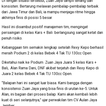
Di tengah situasi tersebut, Zuan Jaya tampil tenang dan
konsisten. Bertarung melawan pembalap-pembalap terbaik
dari Jawa Timur dan Bali, ia mampu menjaga ritme hingga
akhirnya finis di posisi 5 besar.
Hasil ini disambut positif manajemen tim, mengingat
persaingan di kelas Kars + Bali berlangsung sangat ketat dan
penuh risiko.
Kebanggaan tim semakin lengkap setelah Rexy Kepo berhasil
meraih Podium 2 di kelas Bebek 4 Tak T.U 130cc Open
Diketahui naik ke Podium Zuan Jaya Juara 5 kelas Kars +
Bali, Alan Rama Dani, DNF akibat terjatuh dan Rexy Kepo di
Juara 2 kelas Bebek 4 Tak T.U 130cc Open.
“Balapan hari ini sangat luar biasa. Kami bangga dengan
konsistensi Zuan Jaya yang bisa finis di urutan ke-5. Untuk
Alan, ini bagian dari proses balap. Kami akan kembali lebih
kuat di seri selanjutnya,” ujar perwakilan tim CV Aulan Jaya
Jember.