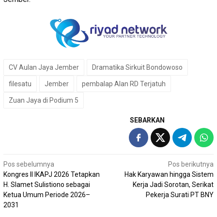
CV Aulan Jaya Jember
Dramatika Sirkuit Bondowoso
filesatu
Jember
pembalap Alan RD Terjatuh
Zuan Jaya di Podium 5
SEBARKAN
Navigasi
Pos sebelumnya
Pos berikutnya
Kongres II IKAPJ 2026 Tetapkan
Hak Karyawan hingga Sistem
pos
H. Slamet Sulistiono sebagai
Kerja Jadi Sorotan, Serikat
Ketua Umum Periode 2026–
Pekerja Surati PT BNY
2031