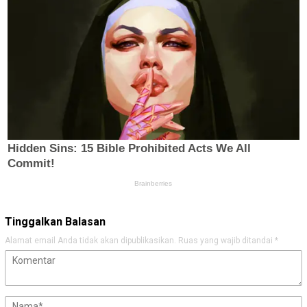
Tinggalkan Balasan
Alamat email Anda tidak akan dipublikasikan.
Ruas yang wajib ditandai
*