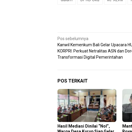
Navigasi
Pos sebelumnya
Kanwil Kemenkum Bali Gelar Upacara H
pos
KORPRI: Perkuat Netralitas ASN dan Do
Transformasi Digital Pemerintahan
POS TERKAIT
Hasil Mediasi Dinilai “Nol”,
Mant
Warga Desa Kurup Siap Gelar
Roya