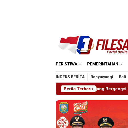
Loncat
ke
konten
PERISTIWA
PEMERINTAHAN
INDEKS BERITA
Banyuwangi
Bali
ABHINAYA 2026, Ajang Bergengsi Cetak Relawan Muda Berpres
Berita Terbaru