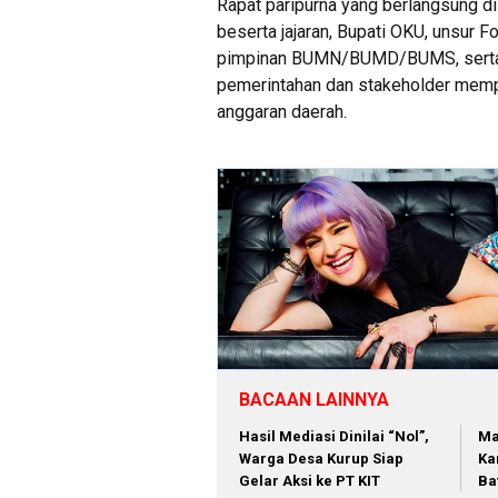
Rapat paripurna yang berlangsung 
beserta jajaran, Bupati OKU, unsur F
pimpinan BUMN/BUMD/BUMS, serta t
pemerintahan dan stakeholder memp
anggaran daerah.
BACAAN LAINNYA
Hasil Mediasi Dinilai “Nol”,
Ma
Warga Desa Kurup Siap
Ka
Gelar Aksi ke PT KIT
Ba