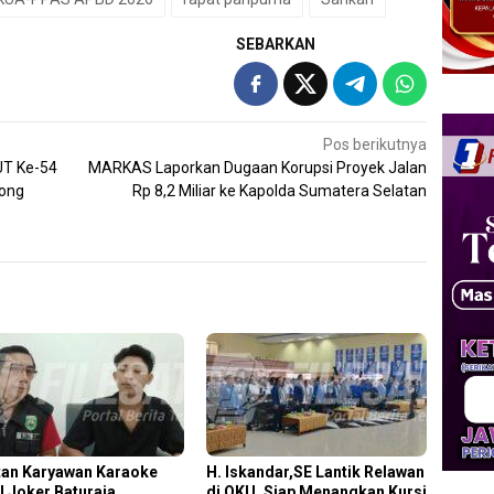
SEBARKAN
Pos berikutnya
UT Ke-54
MARKAS Laporkan Dugaan Korupsi Proyek Jalan
rong
Rp 8,2 Miliar ke Kapolda Sumatera Selatan
an Karyawan Karaoke
H. Iskandar,SE Lantik Relawan
l Joker Baturaja
di OKU, Siap Menangkan Kursi