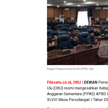
Rapat Paripurna ke-XLVIII DPRD Oku
Filesatu.co.id, OKU
| DEWAN
Perwa
Ulu (OKU) resmi mengesahkan Kebij
Anggaran Sementara (PPAS) APBD OK
XLVIII Masa Persidangan I Tahun 2