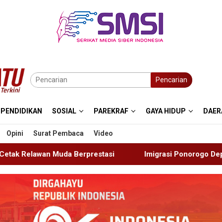
Pencarian
PENDIDIKAN
SOSIAL
PAREKRAF
GAYA HIDUP
DAER
Opini
Surat Pembaca
Video
tasi
Imigrasi Ponorogo Deportasi Satu WN Tiongkok Sa