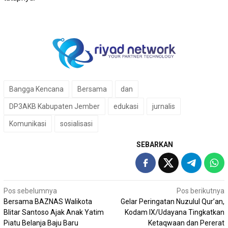
Bangga Kencana
Bersama
dan
DP3AKB Kabupaten Jember
edukasi
jurnalis
Komunikasi
sosialisasi
SEBARKAN
Navigasi
Pos sebelumnya
Pos berikutnya
Bersama BAZNAS Walikota
Gelar Peringatan Nuzulul Qur’an,
pos
Blitar Santoso Ajak Anak Yatim
Kodam IX/Udayana Tingkatkan
Piatu Belanja Baju Baru
Ketaqwaan dan Pererat