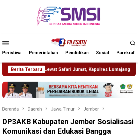
Loncat
ke
konten
Menu
Mobile
Peristiwa
Pemerintahan
Pendidikan
Sosial
Parekraf
at, Kapolres Lumajang Ajak Warga Jaga Kamtibmas
Berita Terbaru
Pela
Beranda
Daerah
Jawa Timur
Jember
DP3AKB Kabupaten Jember Sosialisasi
Komunikasi dan Edukasi Bangga