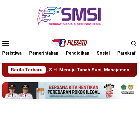
Loncat
ke
konten
Menu
Mobile
Peristiwa
Pemerintahan
Pendidikan
Sosial
Parekraf
nah Suci, Manajemen Pastikan Pelayanan Berita Tetap Maksimal
Berita Terbaru