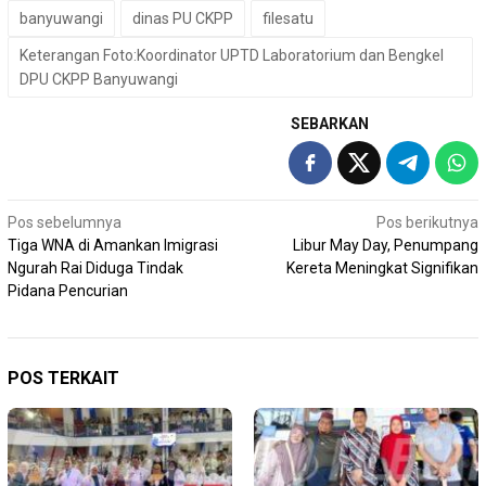
banyuwangi
dinas PU CKPP
filesatu
Keterangan Foto:Koordinator UPTD Laboratorium dan Bengkel
DPU CKPP Banyuwangi
SEBARKAN
Navigasi
Pos sebelumnya
Pos berikutnya
Tiga WNA di Amankan Imigrasi
Libur May Day, Penumpang
pos
Ngurah Rai Diduga Tindak
Kereta Meningkat Signifikan
Pidana Pencurian
POS TERKAIT