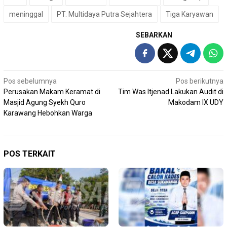
meninggal
PT. Multidaya Putra Sejahtera
Tiga Karyawan
SEBARKAN
Navigasi
Pos sebelumnya
Pos berikutnya
Perusakan Makam Keramat di
Tim Was Itjenad Lakukan Audit di
pos
Masjid Agung Syekh Quro
Makodam IX UDY
Karawang Hebohkan Warga
POS TERKAIT