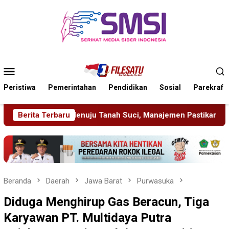
Loncat
ke
konten
Menu
Mobile
Peristiwa
Pemerintahan
Pendidikan
Sosial
Parekraf
ci, Manajemen Pastikan Pelayanan Berita Tetap Maksimal
Berita Terbaru
Beranda
Daerah
Jawa Barat
Purwasuka
Diduga Menghirup Gas Beracun, Tiga
Karyawan PT. Multidaya Putra