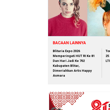
BACAAN LAINNYA
Blitaria Expo 2026
To
Memperingati HUT RI Ke 81
25
Dan Hari Jadi Ke 702
LT
Kabupaten Blitar,
Dimeriahkan Artis Happy
Asmara