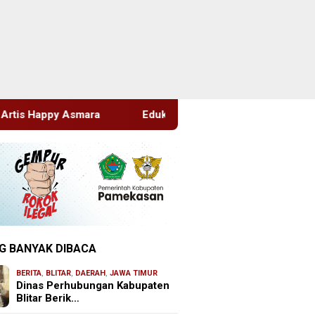
Edukasi Sejak Dini, Pemkab Sidoarjo Perkuat Pencegahan HIV
G BANYAK DIBACA
BERITA
,
BLITAR
,
DAERAH
,
JAWA TIMUR
Dinas Perhubungan Kabupaten
Blitar Berik…