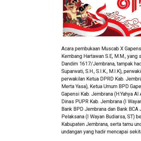
Acara pembukaan Muscab X Gapensi J
Kembang Hartawan S.E, M.M., yang s
Dandim 1617/Jembrana, tampak hadi
Suparwati, S.H., S.I.K., M.I.K), perw
perwakilan Ketua DPRD Kab. Jembra
Merta Yasa), Ketua Umum BPD Gapen
Gapensi Kab. Jembrana (H.Yahya Al A
Dinas PUPR Kab. Jembrana (I Wayan 
Bank BPD Jembrana dan Bank BCA J
Pelaksana (I Wayan Budiarsa, ST) be
Kabupaten Jembrana, serta tamu und
undangan yang hadir mencapai sekit