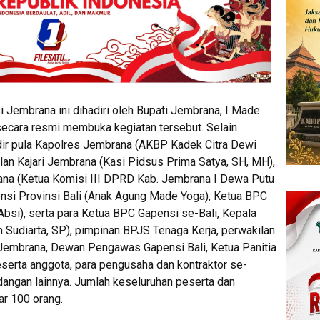
embrana ini dihadiri oleh Bupati Jembrana, I Made
ecara resmi membuka kegiatan tersebut. Selain
r pula Kapolres Jembrana (AKBP Kadek Citra Dewi
akilan Kajari Jembrana (Kasi Pidsus Prima Satya, SH, MH),
na (Ketua Komisi III DPRD Kab. Jembrana I Dewa Putu
si Provinsi Bali (Anak Agung Made Yoga), Ketua BPC
bsi), serta para Ketua BPC Gapensi se-Bali, Kepala
Sudiarta, SP), pimpinan BPJS Tenaga Kerja, perwakilan
embrana, Dewan Pengawas Gapensi Bali, Ketua Panitia
serta anggota, para pengusaha dan kontraktor se-
angan lainnya. Jumlah keseluruhan peserta dan
ar 100 orang.