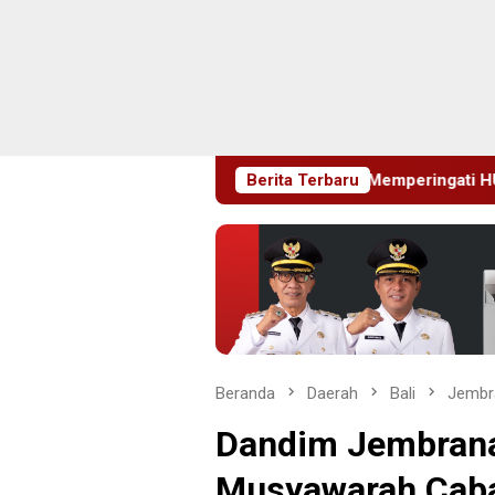
Blitaria Expo 2026 Memperingati HUT RI Ke 81 Dan Hari Jadi K
Berita Terbaru
Beranda
Daerah
Bali
Jembr
Dandim Jembrana
Musyawarah Caba