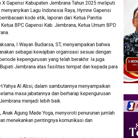
 X Gapensi Kabupaten Jembrana Tahun 2025 meliputi:
), menyanyikan Lagu Indonesia Raya, Hymne Gapensi
embacaan kode etik, laporan dari Ketua Panitia
i Ketua BPC Gapensi Kab. Jembrana, Ketua Umum BPD
rana.
laksana, I Wayan Budiarsa, ST, menyampaikan bahwa
nakan sebagai kewajiban organisasi sesuai dengan
riode kepengurusan yang telah berakhir. Ia juga
upati Jembrana atas fasilitas tempat dan kepada para
H.Yahya Al Absi, dalam sambutannya menyampaikan
elama masa jabatannya dan berharap kepengurusan
embrana menjadi lebih baik.
, Anak Agung Made Yoga, menyoroti penurunan jumlah
 dan menekankan pentingnya komunikasi dan