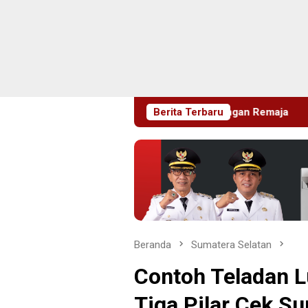
gahan HIV di Kalangan Remaja
Berita Terbaru
Pimrus Filesatu.co.id S
Beranda
Sumatera Selatan
Contoh Teladan 
Tiga Pilar Cek S