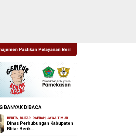
Berita Tetap Maksimal
Rudenim Pusat Tanjung Pinang D
G BANYAK DIBACA
BERITA
,
BLITAR
,
DAERAH
,
JAWA TIMUR
Dinas Perhubungan Kabupaten
Blitar Berik…