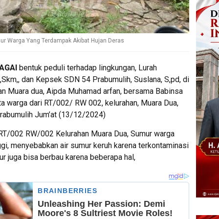
mur Warga Yang Terdampak Akibat Hujan Deras
BAGAI
bentuk peduli terhadap lingkungan, Lurah
i,Skm,, dan Kepsek SDN 54 Prabumulih, Suslana, S,pd, di
an Muara dua, Aipda Muhamad arfan, bersama Babinsa
ta warga dari RT/002/ RW 002, kelurahan, Muara Dua,
rabumulih Jum’at (13/12/2024)
t RT/002 RW/002 Kelurahan Muara Dua, Sumur warga
ggi, menyebabkan air sumur keruh karena terkontaminasi
umur juga bisa berbau karena beberapa hal,