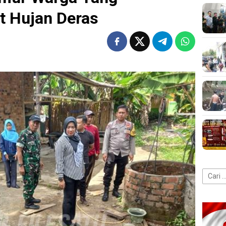
t Hujan Deras
Cari
untuk: