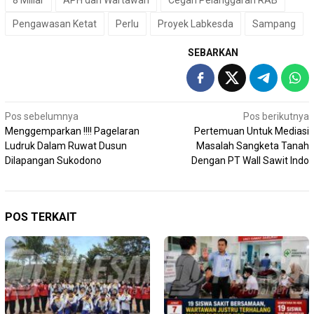
8 Miliar
APH dan Wartawan
Cegah Pelanggaran RAB
Pengawasan Ketat
Perlu
Proyek Labkesda
Sampang
SEBARKAN
Navigasi
Pos sebelumnya
Pos berikutnya
Menggemparkan !!!! Pagelaran
Pertemuan Untuk Mediasi
pos
Ludruk Dalam Ruwat Dusun
Masalah Sangketa Tanah
Dilapangan Sukodono
Dengan PT Wall Sawit Indo
POS TERKAIT