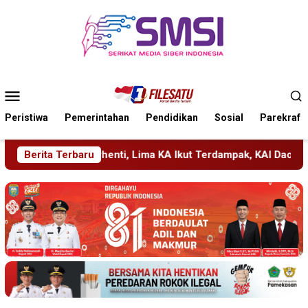
Loncat
ke
konten
Menu
Mobile
Peristiwa
Pemerintahan
Pendidikan
Sosial
Parekraf
KA Ikut Terdampak, KAI Daop 7 Gerak Cepat Pulihkan Layanan
Berita Terbaru