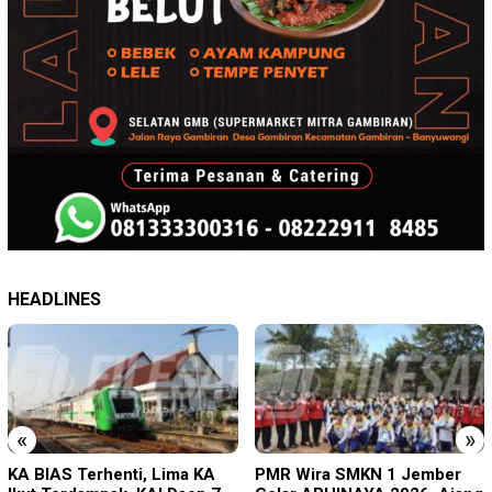
HEADLINES
«
»
PMR Wira SMKN 1 Jember
Imigrasi Ponorogo Deportasi