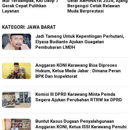
Gelar ABHINAYA 2026, Ajang
Satu WN Tiongkok
Bergengsi Cetak Relawan
Salahgunakan Ijin Tinggal
Muda Berprestasi
KATEGORI:
JAWA BARAT
Jadi Tameng Untuk Kepentingan Perhutani,
Elyasa Budianto Ajukan Guagatan
Pembubaran LMDH
Anggaran KONI Karawang Bisa Diproses
Hukum, Ketua Mada Jabar : Dimana Peran
BPK Dan Inspektorat
Komisi III DPRD Karawang Minta Pemda
Segera Ajukan Perubahan RTRW ke DPRD
Buntut Kasus Dugaan Penyalahgunaan
Anggaran KONI, Ketua ISSI Karawang Penuhi