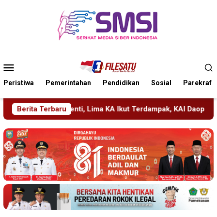
Loncat
ke
konten
Menu
Mobile
Peristiwa
Pemerintahan
Pendidikan
Sosial
Parekraf
KA Ikut Terdampak, KAI Daop 7 Gerak Cepat Pulihkan Layanan
Berita Terbaru