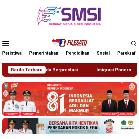
Loncat
ke
konten
Menu
Mobile
Peristiwa
Pemerintahan
Pendidikan
Sosial
Parekraf
Imigrasi Ponorogo Deportasi Satu WN Tiongkok Salahgunak
Berita Terbaru