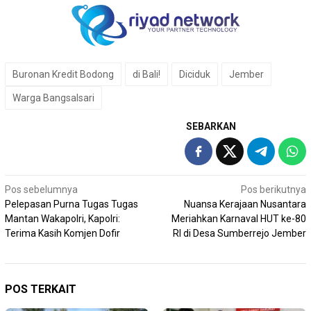
Buronan Kredit Bodong
di Bali!
Diciduk
Jember
Warga Bangsalsari
SEBARKAN
Navigasi
Pos sebelumnya
Pos berikutnya
Pelepasan Purna Tugas Tugas
Nuansa Kerajaan Nusantara
pos
Mantan Wakapolri, Kapolri:
Meriahkan Karnaval HUT ke-80
Terima Kasih Komjen Dofir
RI di Desa Sumberrejo Jember
POS TERKAIT