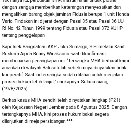
Tak hanya itu, perbuatan MHA masuk ranah tindak pidana
dengan sengaja memberikan keterangan menyesatkan dan
mengalihkan barang objek jaminan Fidusia berupa 1 unit Honda
Vario. Tindakan ini dijerat dengan Pasal 35 atau Pasal 36 UU
RI No. 42 Tahun 1999 tentang Fidusia atau Pasal 372 KUHP
tentang penggelapan.
Kapolsek Bangsalsari AKP Joko Sumargo, S.H. melalui Kanit
Reskrim Aipda Benny Wicaksono saat dikonfirmasi
membenarkan penangkapan ini. “Tersangka MHA berhasil kami
amankan di wilayah Bali setelah sebelumnya dinyatakan tidak
kooperatif. Saat ini tersangka sudah ditahan untuk menjalani
proses hukum lebih lanjut,” ungkapnya. Selasa siang,
(19/8/2025)
Berkas kasus MHA sendiri telah dinyatakan lengkap (P21)
oleh Kejaksaan Negeri Jember pada 8 Agustus 2025. Dengan
tertangkapnya MHA, kini proses hukum bakal segera
dilanjutkan di meja persidangan.***