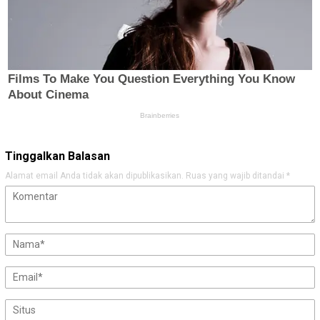
Tinggalkan Balasan
Alamat email Anda tidak akan dipublikasikan.
Ruas yang wajib ditandai
*