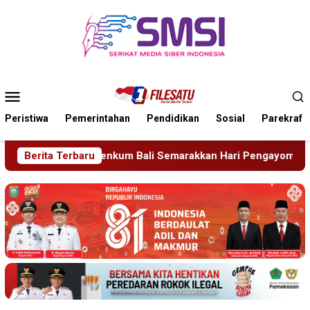
Loncat
ke
konten
Menu
Mobile
Peristiwa
Pemerintahan
Pendidikan
Sosial
Parekraf
arakkan Hari Pengayoman ke-81
Berita Terbaru
Tragedi Proyek Masjid