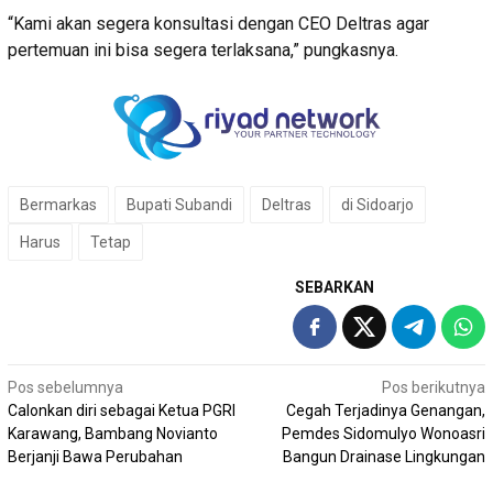
“Kami akan segera konsultasi dengan CEO Deltras agar
pertemuan ini bisa segera terlaksana,” pungkasnya.
Bermarkas
Bupati Subandi
Deltras
di Sidoarjo
Harus
Tetap
SEBARKAN
Navigasi
Pos sebelumnya
Pos berikutnya
Calonkan diri sebagai Ketua PGRI
Cegah Terjadinya Genangan,
pos
Karawang, Bambang Novianto
Pemdes Sidomulyo Wonoasri
Berjanji Bawa Perubahan
Bangun Drainase Lingkungan