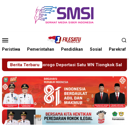
Loncat
ke
konten
Menu
Mobile
Peristiwa
Pemerintahan
Pendidikan
Sosial
Parekraf
Satu WN Tiongkok Salahgunakan Ijin Tinggal
Berita Terbaru
19 Siswa 