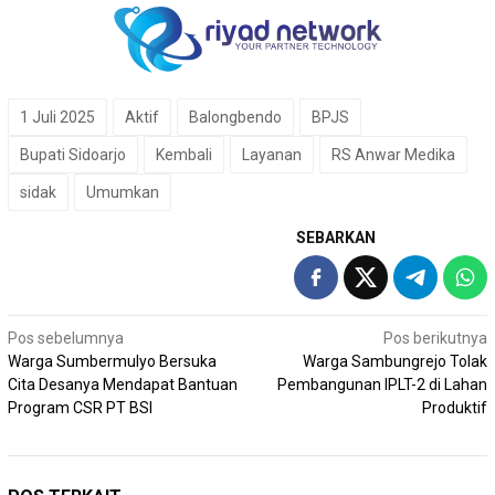
1 Juli 2025
Aktif
Balongbendo
BPJS
Bupati Sidoarjo
Kembali
Layanan
RS Anwar Medika
sidak
Umumkan
SEBARKAN
Navigasi
Pos sebelumnya
Pos berikutnya
Warga Sumbermulyo Bersuka
Warga Sambungrejo Tolak
pos
Cita Desanya Mendapat Bantuan
Pembangunan IPLT-2 di Lahan
Program CSR PT BSI
Produktif