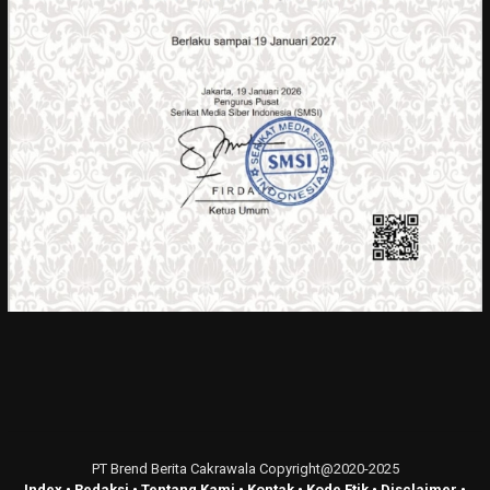
PT Brend Berita Cakrawala Copyright@2020-2025
Index
•
Redaksi
•
Tentang Kami
•
Kontak
•
Kode Etik
•
Disclaimer
•