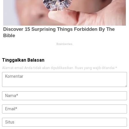
Tinggalkan Balasan
Alamat email Anda tidak akan dipublikasikan.
Ruas yang wajib ditandai
*