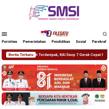
Loncat
ke
konten
Menu
Mobile
Peristiwa
Pemerintahan
Pendidikan
Sosial
Parekraf
Daop 7 Gerak Cepat Pulihkan Layanan
Berita Terbaru
PMR Wira SMKN 1 