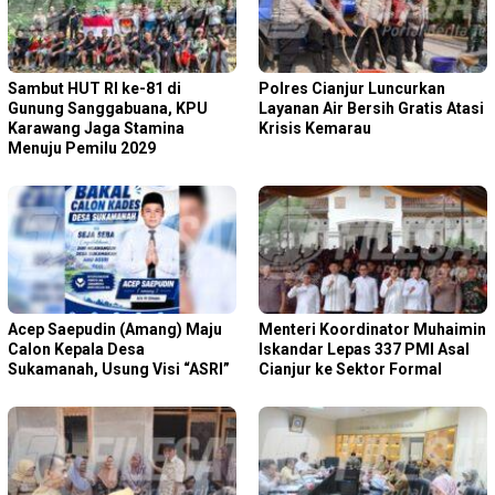
Sambut HUT RI ke-81 di
Polres Cianjur Luncurkan
Gunung Sanggabuana, KPU
Layanan Air Bersih Gratis Atasi
Karawang Jaga Stamina
Krisis Kemarau
Menuju Pemilu 2029
Acep Saepudin (Amang) Maju
Menteri Koordinator Muhaimin
Calon Kepala Desa
Iskandar Lepas 337 PMI Asal
Sukamanah, Usung Visi “ASRI”
Cianjur ke Sektor Formal