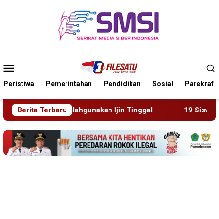
Loncat
ke
konten
Menu
Mobile
Peristiwa
Pemerintahan
Pendidikan
Sosial
Parekraf
inggal
Berita Terbaru
19 Siswa Sakit Bersamaan, Wartawan Sempat Te