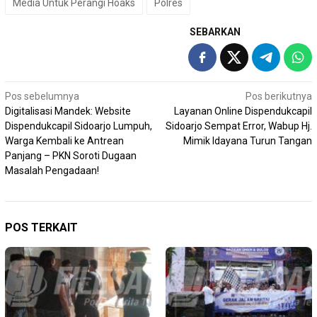
Media Untuk Perangi Hoaks
Polres
SEBARKAN
Navigasi
Pos sebelumnya
Pos berikutnya
Digitalisasi Mandek: Website
Layanan Online Dispendukcapil
pos
Dispendukcapil Sidoarjo Lumpuh,
Sidoarjo Sempat Error, Wabup Hj.
Warga Kembali ke Antrean
Mimik Idayana Turun Tangan
Panjang – PKN Soroti Dugaan
Masalah Pengadaan!
POS TERKAIT