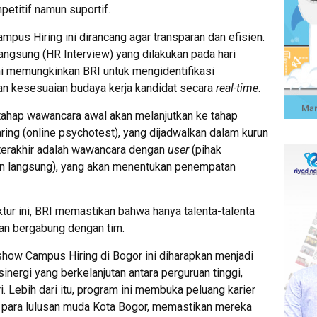
petitif namun suportif.
pus Hiring ini dirancang agar transparan dan efisien.
ngsung (HR Interview) yang dilakukan pada hari
ni memungkinkan BRI untuk mengidentifikasi
dan kesesuaian budaya kerja kandidat secara
real-time
.
 tahap wawancara awal akan melanjutkan ke tahap
aring (online psychotest), yang dijadwalkan dalam kurun
 terakhir adalah wawancara dengan
user
(pihak
n langsung), yang akan menentukan penempatan
tur ini, BRI memastikan bahwa hanya talenta-talenta
akan bergabung dengan tim.
how Campus Hiring di Bogor ini diharapkan menjadi
nergi yang berkelanjutan antara perguruan tinggi,
i. Lebih dari itu, program ini membuka peluang karier
gi para lulusan muda Kota Bogor, memastikan mereka