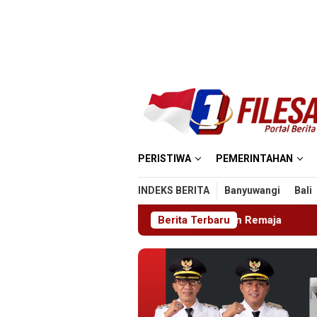
Loncat
ke
konten
PERISTIWA
PEMERINTAHAN
INDEKS BERITA
Banyuwangi
Bali
egahan HIV di Kalangan Remaja
Berita Terbaru
Pimrus Filesatu.co.id S