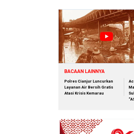
BACAAN LAINNYA
Polres Cianjur Luncurkan
Ac
Layanan Air Bersih Gratis
Ma
Atasi Krisis Kemarau
Su
“A