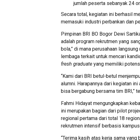
jumlah peserta sebanyak 24 or
Secara total, kegiatan ini berhasil m
memasuki industri perbankan dan p
Pimpinan BRI BO Bogor Dewi Sartik
adalah program rekrutmen yang sanga
bola,” di mana perusahaan langsun
lembaga terkait untuk mencari kandi
fresh graduate
yang memiliki potensi
“Kami dari BRI betul-betul menjemp
alumni. Harapannya dari kegiatan in
bisa bergabung bersama tim BRI,” t
Fahmi Hidayat mengungkapkan keba
ini merupakan bagian dari pilot proje
regional pertama dari total 18 regi
rekrutmen intensif berbasis kampus 
“Terima kasih atas kerja sama yang b