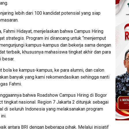
ang.
enjaring lebih dari 100 kandidat potensial yang siap
emasaran.
a, Fahmi Hidayat, menjelaskan bahwa Campus Hiring
t strategis. Program ini dirancang untuk “menjemput
g mengunjungi kampus-kampus dan bekerja sama dengan
dat terbaik, khususnya mahasiswa tingkat akhir dan para
 besar.
ut bola ke kampus-kampus, ke para alumni, dan calon
i akan banyak yang kami rekomendasikan sehingga nanti
egas Fahmi.
nggaannya bahwa Roadshow Campus Hiring di Bogor
ct tingkat nasional. Region 7 Jakarta 2 ditunjuk sebagai
onal di seluruh Indonesia yang melaksanakan program
ini.
aik antara BRI dengan beberapa pihak. Melalui inisiatif