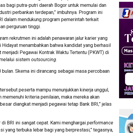
s bagi putra-putri daerah Bogor untuk memulai dan
ustri perbankan terdepan,” imbuhnya. Program ini
I dalam mendukung program pemerintah terkait
n perguruan tinggi.
gram rekrutmen ini adalah penawaran jalur karier yang
hmi Hidayat menambahkan bahwa kandidat yang berhasil
at menjadi Pegawai Kontrak Waktu Tertentu (PKWT) di
 melalui sistem
outsourcing
.
 bulan. Skema ini dirancang sebagai masa percobaan
tersebut peserta mampu menunjukkan kinerja unggul,
n memenuhi kriteria penilaian, maka mereka akan
besar diangkat menjadi pegawai tetap Bank BRI,” jelas
di BRI ini sangat cepat. Kami menghargai
performance
yang terbuka lebar bagi yang berprestasi,” tegasnya,