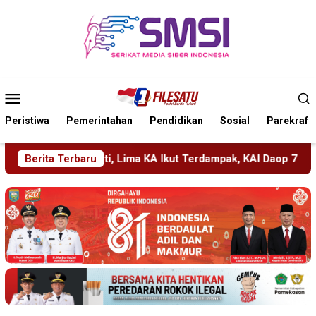
Loncat
ke
konten
Menu
Mobile
Peristiwa
Pemerintahan
Pendidikan
Sosial
Parekraf
Terdampak, KAI Daop 7 Gerak Cepat Pulihkan Layanan
Berita Terbaru
PM