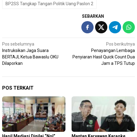
BP2SS Tangkap Tangan Politik Uang Paslon 2
SEBARKAN
Navigasi
Pos sebelumnya
Pos berikutnya
Instruksikan Jaga Suara
Penayangan Lembaga
pos
BERTAJI, Ketua Bawaslu OKU
Penyiaran Hasil Quick Count Dua
Dilaporkan
Jam a TPS Tutup
POS TERKAIT
Hasil Mediasi Dinilai “Nol”,
Mantan Karyawan Karaoke