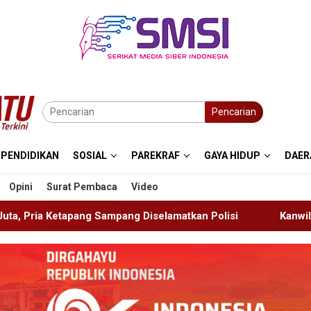
Pencarian
PENDIDIKAN
SOSIAL
PAREKRAF
GAYA HIDUP
DAER
Opini
Surat Pembaca
Video
 Diselamatkan Polisi
Kanwil Kemenkum Bali Semarakka