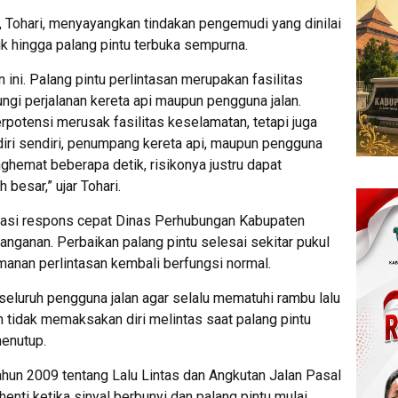
Tohari, menyayangkan tindakan pengemudi yang dinilai
k hingga palang pintu terbuka sempurna.
ini. Palang pintu perlintasan merupakan fasilitas
gi perjalanan kereta api maupun pengguna jalan.
rpotensi merusak fasilitas keselamatan, tetapi juga
ri sendiri, penumpang kereta api, maupun pengguna
nghemat beberapa detik, risikonya justru dapat
besar,” ujar Tohari.
asi respons cepat Dinas Perhubungan Kabupaten
nganan. Perbaikan palang pintu selesai sekitar pukul
manan perlintasan kembali berfungsi normal.
eluruh pengguna jalan agar selalu mematuhi rambu lalu
an tidak memaksakan diri melintas saat palang pintu
enutup.
un 2009 tentang Lalu Lintas dan Angkutan Jalan Pasal
henti ketika sinyal berbunyi dan palang pintu mulai