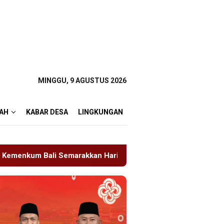
MINGGU, 9 AGUSTUS 2026
AH
KABAR DESA
LINGKUNGAN
n Hari Pengayoman ke-81
Tragedi Proyek Masjid MIN 5