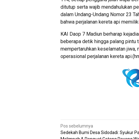
ditutup serta wajib mendahulukan per
dalam Undang-Undang Nomor 23 Tah
bahwa perjalanan kereta api memiliki
KAI Daop 7 Madiun berharap kejadia
beberapa detik hingga palang pintu 
mempertaruhkan keselamatan jiwa, 
operasional perjalanan kereta api.(h
Navigasi
Pos sebelumnya
Sedekah Bumi Desa Sidodadi: Syukur P
pos