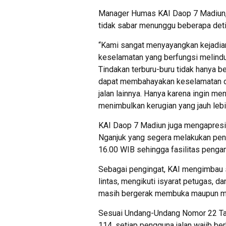
Manager Humas KAI Daop 7 Madiun, 
tidak sabar menunggu beberapa deti
“Kami sangat menyayangkan kejadian 
keselamatan yang berfungsi melindun
Tindakan terburu-buru tidak hanya be
dapat membahayakan keselamatan di
jalan lainnya. Hanya karena ingin me
menimbulkan kerugian yang jauh lebih 
KAI Daop 7 Madiun juga mengapresi
Nganjuk yang segera melakukan pena
16.00 WIB sehingga fasilitas penga
Sebagai pengingat, KAI mengimbau s
lintas, mengikuti isyarat petugas, d
masih bergerak membuka maupun m
Sesuai Undang-Undang Nomor 22 Tah
114, setiap pengguna jalan wajib ber