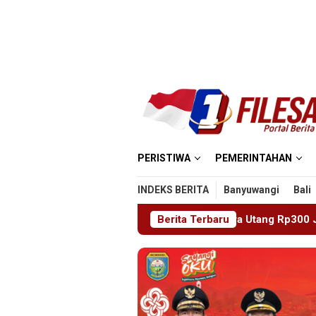
Loncat
ke
konten
PERISTIWA
PEMERINTAHAN
INDEKS BERITA
Banyuwangi
Bali
kap Tiga Hari Gegara Utang Rp300 Juta, Pria Ketapang Sampang
Berita Terbaru