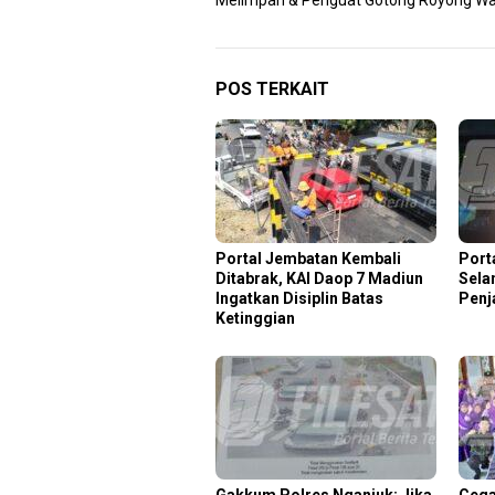
Melimpah & Penguat Gotong Royong W
POS TERKAIT
Portal Jembatan Kembali
Port
Ditabrak, KAI Daop 7 Madiun
Sela
Ingatkan Disiplin Batas
Penj
Ketinggian