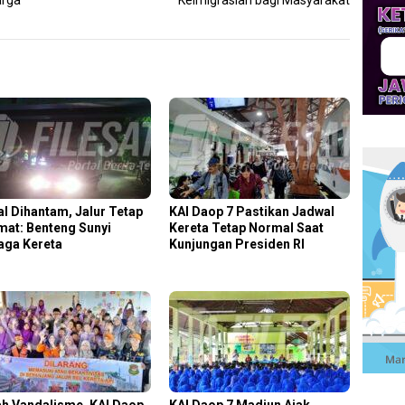
arga
Keimigrasian bagi Masyarakat
al Dihantam, Jalur Tetap
KAI Daop 7 Pastikan Jadwal
mat: Benteng Sunyi
Kereta Tetap Normal Saat
aga Kereta
Kunjungan Presiden RI