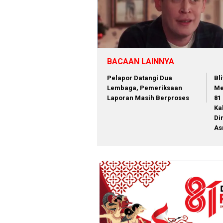
BACAAN LAINNYA
Pelapor Datangi Dua
Bl
Lembaga, Pemeriksaan
Me
Laporan Masih Berproses
81
Ka
Di
As