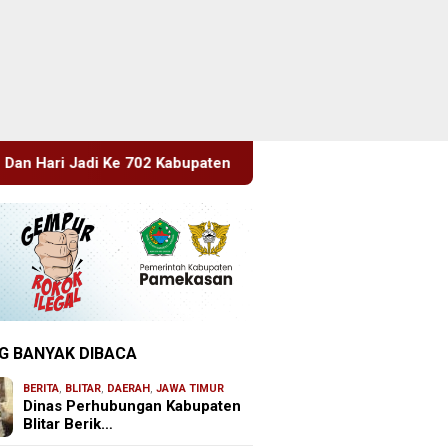
paten Blitar, Dimeriahkan Artis Happy Asmara
Edukasi 
G BANYAK DIBACA
BERITA
,
BLITAR
,
DAERAH
,
JAWA TIMUR
Dinas Perhubungan Kabupaten
Blitar Berik…