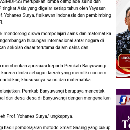
to, ASMOPSS merupakan lomba olimpiade sains dan
tingkat Asia yang digelar setiap tahun oleh Yayasan
Prof. Yohanes Surya, fisikawan Indonesia dan pembimbing
I.
ntuk mendorong siswa mempelajari sains dan matematika
engembangan hubungan internasional antar negara di
an sekolah dasar terutama dalam sains dan
a memberikan apresiasi kepada Pemkab Banyuwangi
h karena dinilai sebagai daerah yang memiliki concern
pendidikan, khususunya sains dan matematika.
 melanjutkan, Pemkab Banyuwangi berupaya mencetak
asal dari desa-desa di Banyuwangi dengan mengenalkan
eh Prof. Yohanes Surya,” ungkapnya.
gi hasil pembelajaran metode Smart Gasing yang cukup