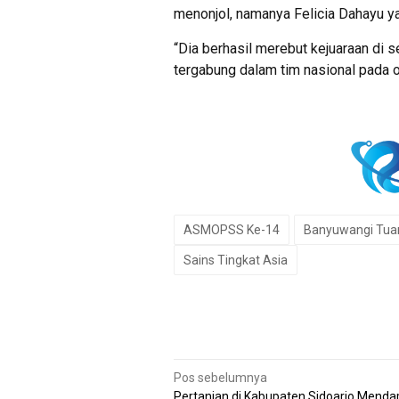
menonjol, namanya Felicia Dahayu ya
“Dia berhasil merebut kejuaraan di se
tergabung dalam tim nasional pada o
ASMOPSS Ke-14
Banyuwangi Tu
Sains Tingkat Asia
Navigasi
Pos sebelumnya
Pertanian di Kabupaten Sidoarjo Menda