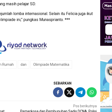
ng masih pelajar SD.
jumlah lomba internasional. Selain itu Felicia juga ikut
limpiade ini,” pungkas Munasprianto.
***
an Rumah
dan
Olimpiade Matematika
SEBARKAN
Pos berikutnya
pat
Pemerkosa dan Pembunuhan Sadis DCNA, Polisi