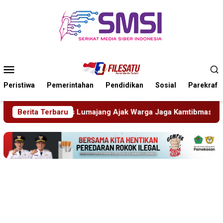
Loncat
ke
konten
Menu
Mobile
Peristiwa
Pemerintahan
Pendidikan
Sosial
Parekraf
k Warga Jaga Kamtibmas
Berita Terbaru
Pelapor Datangi Dua Lembaga,