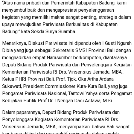
“Atas nama pribadi dan Pemerintah Kabupaten Badung, kami
menyambut baik dan mengapresiasi penyelenggaraan
kegiatan yang memiliki makna sangat penting, strategis dalam
upaya mewujudkan Pariwisata Berkualitas di Kabupaten
Badung,” kata Sekda Surya Suamba.
Menariknya, Diskusi Pariwisata ini dipandu oleh I Gusti Ngurah
Dibia yang juga sebagai Sekretaris SMSI Provinsi Bali dengan
menghadirkan empat Narasumber berkompeten, diantaranya
Deputi Bidang Produk Pariwisata dan Penyelenggara Kegiatan
Kementerian Pariwisata RI Drs. Vinsensius Jemadu, MBA.,
Ketua PHRI Provinsi Bali, Prof. Tjok. Oka Artha Ardana
Sukawati, President Commissioner Kura-Kura Bali, yang juga
Pengamat Pariwisata Nasional, Tantowi Yahya serta Pengamat
Kebijakan Publik Prof.Dr. I Nengah Dasi Astawa, M.Si.
Dalam paparannya, Deputi Bidang Produk Pariwisata dan
Penyelenggara Kegiatan Kementerian Pariwisata RI Drs.
Vinsensius Jemadu, MBA., menyampaikan, bahwa Bali sangat
luar biasa dilihat dari perspektif pariwisata dalam jumlah