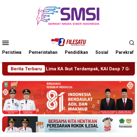
Loncat
ke
konten
Menu
Mobile
Peristiwa
Pemerintahan
Pendidikan
Sosial
Parekraf
ut Terdampak, KAI Daop 7 Gerak Cepat Pulihkan Layanan
Berita Terbaru