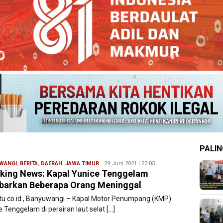
PALIN
WANGI
,
BERITA
,
DAERAH
,
JAWA TIMUR
Redaksi
29 Juni 2021 | 23:05
king News: Kapal Yunice Tenggelam
Filesatu
barkan Beberapa Orang Meninggal
atu co.id , Banyuwangi – Kapal Motor Penumpang (KMP)
 Tenggelam di perairan laut selat […]