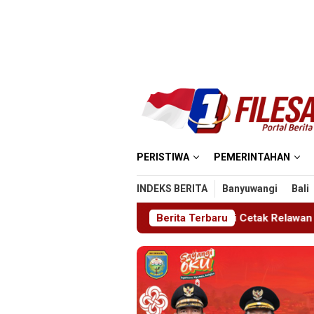
Loncat
ke
konten
PERISTIWA
PEMERINTAHAN
INDEKS BERITA
Banyuwangi
Bali
26, Ajang Bergengsi Cetak Relawan Muda Berprestasi
Berita Terbaru