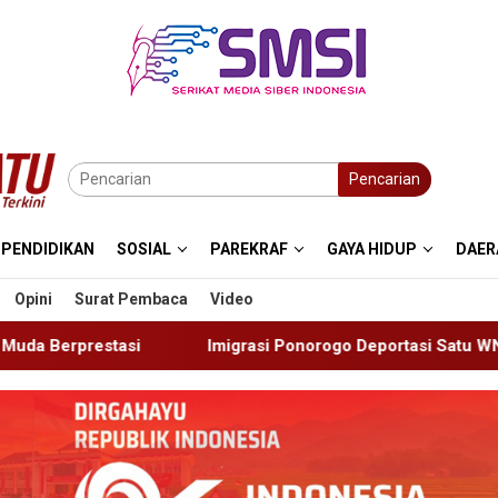
Pencarian
PENDIDIKAN
SOSIAL
PAREKRAF
GAYA HIDUP
DAER
Opini
Surat Pembaca
Video
Imigrasi Ponorogo Deportasi Satu WN Tiongkok Salahgunakan 