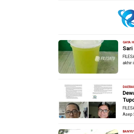
GAYA 
Sari
FILES
akhir 
DAERA
Dewa
Tupo
FILES
Asep 
BANYU