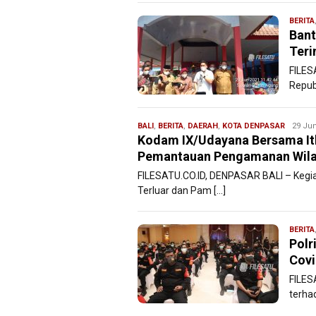
BERITA
Bant
Teri
FILES
Republ
BALI
,
BERITA
,
DAERAH
,
KOTA DENPASAR
Redaksi
29 Jun
Kodam IX/Udayana Bersama Itk
Filesatu
Pemantauan Pengamanan Wilay
FILESATU.CO.ID, DENPASAR BALI – Kegi
Terluar dan Pam […]
BERITA
Polr
Covi
FILES
terha