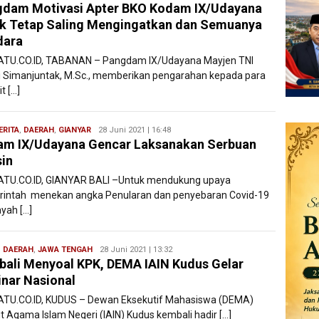
dam Motivasi Apter BKO Kodam IX/Udayana
Filesatu
k Tetap Saling Mengingatkan dan Semuanya
dara
ATU.CO.ID, TABANAN – Pangdam IX/Udayana Mayjen TNI
i Simanjuntak, M.Sc., memberikan pengarahan kepada para
it […]
ERITA
,
DAERAH
,
GIANYAR
Redaksi
28 Juni 2021 | 16:48
m IX/Udayana Gencar Laksanakan Serbuan
Filesatu
in
ATU.CO.ID, GIANYAR BALI –Untuk mendukung upaya
intah menekan angka Penularan dan penyebaran Covid-19
ayah […]
,
DAERAH
,
JAWA TENGAH
Redaksi
28 Juni 2021 | 13:32
ali Menyoal KPK, DEMA IAIN Kudus Gelar
Filesatu
nar Nasional
ATU.CO.ID, KUDUS – Dewan Eksekutif Mahasiswa (DEMA)
ut Agama Islam Negeri (IAIN) Kudus kembali hadir […]