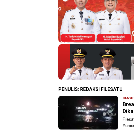
PENULIS:
REDAKSI FILESATU
BANYU
Brea
Dika
Files
Yunice