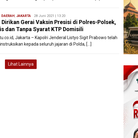
,
DAERAH
,
JAKARTA
Redaksi
28 Juni 2021 | 13:20
i Dirikan Gerai Vaksin Presisi di Polres-Polsek,
Filesatu
is dan Tanpa Syarat KTP Domisili
tu.co.id, Jakarta – Kapolri Jenderal Listyo Sigit Prabowo telah
struksikan kepada seluruh jajaran di Polda, […]
Lihat Lainnya