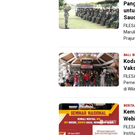
Pang
untu
Sau
FILES
Marul
Prajur
BALI
,
B
Koda
Vaks
FILES
Pemer
di Wil
BERITA
Kemb
Webi
FILES
Instit