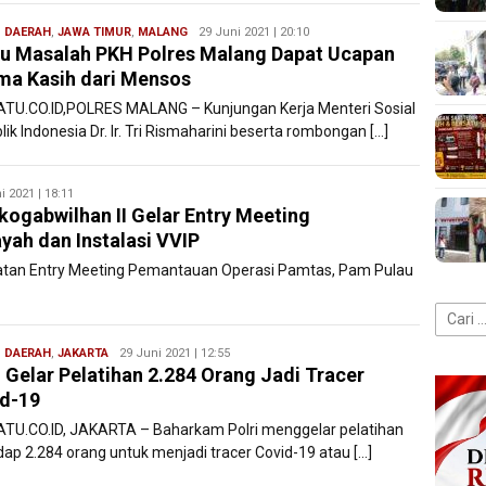
,
DAERAH
,
JAWA TIMUR
,
MALANG
Redaksi
29 Juni 2021 | 20:10
u Masalah PKH Polres Malang Dapat Ucapan
Filesatu
ma Kasih dari Mensos
ATU.CO.ID,POLRES MALANG – Kunjungan Kerja Menteri Sosial
ik Indonesia Dr. Ir. Tri Rismaharini beserta rombongan […]
i 2021 | 18:11
ogabwilhan II Gelar Entry Meeting
ah dan Instalasi VVIP
atan Entry Meeting Pemantauan Operasi Pamtas, Pam Pulau
Cari
untuk:
,
DAERAH
,
JAKARTA
Redaksi
29 Juni 2021 | 12:55
i Gelar Pelatihan 2.284 Orang Jadi Tracer
Filesatu
d-19
ATU.CO.ID, JAKARTA – Baharkam Polri menggelar pelatihan
dap 2.284 orang untuk menjadi tracer Covid-19 atau […]