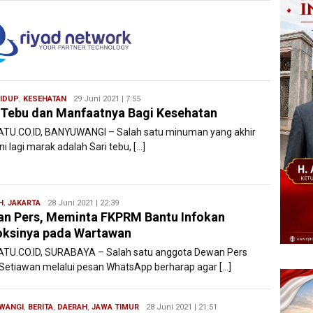
HIDUP
,
KESEHATAN
Redaksi
29 Juni 2021 | 7:55
 Tebu dan Manfaatnya Bagi Kesehatan
Filesatu
ATU.CO.ID, BANYUWANGI – Salah satu minuman yang akhir
ini lagi marak adalah Sari tebu, […]
H
,
JAKARTA
Redaksi
28 Juni 2021 | 22:39
n Pers, Meminta FKPRM Bantu Infokan
Filesatu
ksinya pada Wartawan
ATU.CO.ID, SURABAYA – Salah satu anggota Dewan Pers
Setiawan melalui pesan WhatsApp berharap agar […]
WANGI
,
BERITA
,
DAERAH
,
JAWA TIMUR
Redaksi
28 Juni 2021 | 21:51