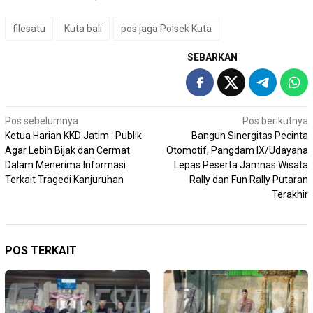
filesatu
Kuta bali
pos jaga Polsek Kuta
SEBARKAN
Navigasi
Pos sebelumnya
Pos berikutnya
Ketua Harian KKD Jatim : Publik
Bangun Sinergitas Pecinta
pos
Agar Lebih Bijak dan Cermat
Otomotif, Pangdam IX/Udayana
Dalam Menerima Informasi
Lepas Peserta Jamnas Wisata
Terkait Tragedi Kanjuruhan
Rally dan Fun Rally Putaran
Terakhir
POS TERKAIT