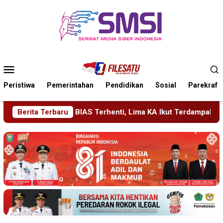
Loncat
ke
konten
Menu
Mobile
Peristiwa
Pemerintahan
Pendidikan
Sosial
Parekraf
Lima KA Ikut Terdampak, KAI Daop 7 Gerak Cepat Pulihkan Lay
Berita Terbaru