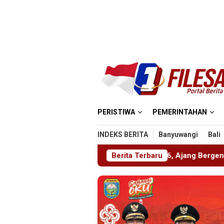
Loncat
ke
konten
PERISTIWA
PEMERINTAHAN
INDEKS BERITA
Banyuwangi
Bali
lar ABHINAYA 2026, Ajang Bergengsi Cetak Relawan Muda Be
Berita Terbaru