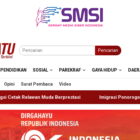
Pencarian
PENDIDIKAN
SOSIAL
PAREKRAF
GAYA HIDUP
DAER
Opini
Surat Pembaca
Video
rprestasi
Imigrasi Ponorogo Deportasi Satu WN Tiongk