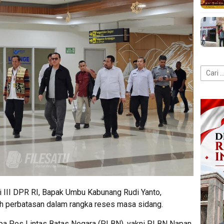
Cari
untuk:
 III DPR RI, Bapak Umbu Kabunang Rudi Yanto,
ah perbatasan dalam rangka reses masa sidang.
apa Pos Lintas Batas Negara (PLBN), yakni PLBN Napan