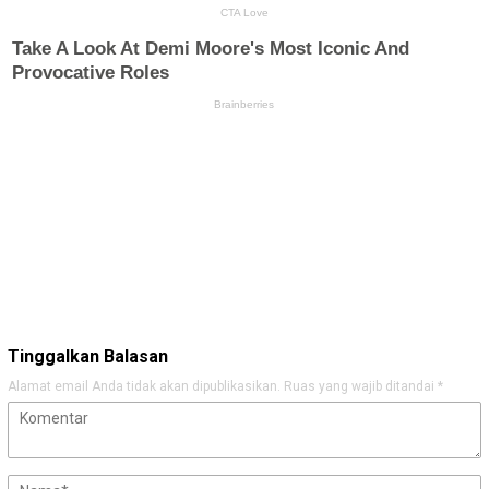
Tinggalkan Balasan
Alamat email Anda tidak akan dipublikasikan.
Ruas yang wajib ditandai
*