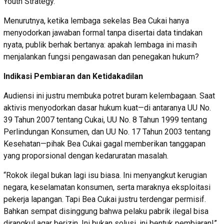
Youth Strategy.
Menurutnya, ketika lembaga sekelas Bea Cukai hanya
menyodorkan jawaban formal tanpa disertai data tindakan
nyata, publik berhak bertanya: apakah lembaga ini masih
menjalankan fungsi pengawasan dan penegakan hukum?
Indikasi Pembiaran dan Ketidakadilan
Audiensi ini justru membuka potret buram kelembagaan. Saat
aktivis menyodorkan dasar hukum kuat—di antaranya UU No.
39 Tahun 2007 tentang Cukai, UU No. 8 Tahun 1999 tentang
Perlindungan Konsumen, dan UU No. 17 Tahun 2003 tentang
Kesehatan—pihak Bea Cukai gagal memberikan tanggapan
yang proporsional dengan kedaruratan masalah.
“Rokok ilegal bukan lagi isu biasa. Ini menyangkut kerugian
negara, keselamatan konsumen, serta maraknya eksploitasi
pekerja lapangan. Tapi Bea Cukai justru terdengar permisif.
Bahkan sempat disinggung bahwa pelaku pabrik ilegal bisa
dirangkul agar berizin. Ini bukan solusi, ini bentuk pembiaran!”