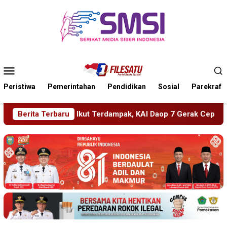
Loncat
ke
konten
Menu
Mobile
Peristiwa
Pemerintahan
Pendidikan
Sosial
Parekraf
k, KAI Daop 7 Gerak Cepat Pulihkan Layanan
Berita Terbaru
PMR Wira 