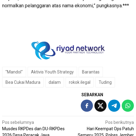
normalkan pelanggaran atas nama ekonomi,” pungkasnya.***
"Mandol"
Aktivis Youth Strategy
Barantas
Bea Cukai Madura
dalam
rokok ilegal
Tuding
SEBARKAN
Navigasi
Pos sebelumnya
Pos berikutnya
Musdes RKPDes dan DU-RKPDes
Hari Keempat Ops Patuh
pos
2026 Desa Peracak Jaya
Semeru 2025, Polres Jember