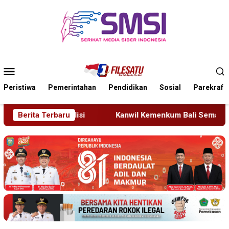
Loncat
ke
konten
Menu
Mobile
Peristiwa
Pemerintahan
Pendidikan
Sosial
Parekraf
Kanwil Kemenkum Bali Semarakkan Hari Pengayoman ke-81
Berita Terbaru