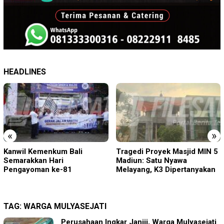
HEADLINES
«
»
Tragedi Proyek Masjid MIN 5
KA BIAS Terhenti, Lima KA
Madiun: Satu Nyawa
Ikut Terdampak, KAI Daop 7
Melayang, K3 Dipertanyakan
Gerak Cepat Pulihkan
Layanan
TAG:
WARGA MULYASEJATI
Perusahaan Ingkar Janjji, Warga Mulyasejati