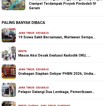
Ciampel Terdampak Proyek Pindodeli IV
Geram
PALING BANYAK DIBACA
JAWA TIMUR
,
SIDOARJO
19 Siswa Sakit Bersamaan, Wartawan Sempa…
BERITA
Massa Aksi Desak Evaluasi Kadisdik OKU, …
JAWA TIMUR
,
SIDOARJO
Grabagan Siapkan Gebyar PHBN 2026, Undia…
JAWA TIMUR
,
SIDOARJO
Pelapor Datangi Dua Lembaga, Pemeriksaan…
BERITA
,
DAERAH
,
JAWA TIMUR
,
SAMPANG