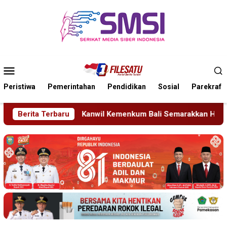
Loncat
ke
konten
Menu
Mobile
Peristiwa
Pemerintahan
Pendidikan
Sosial
Parekraf
l Kemenkum Bali Semarakkan Hari Pengayoman ke-81
Berita Terbaru
T