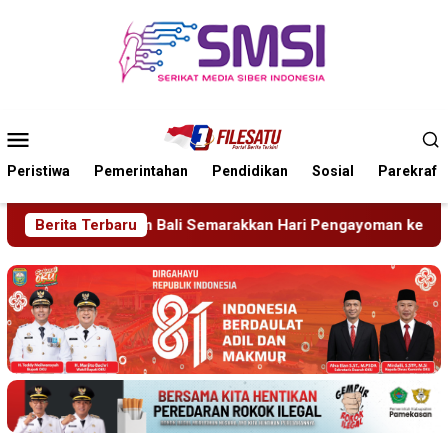
Loncat
ke
konten
Menu
Mobile
Peristiwa
Pemerintahan
Pendidikan
Sosial
Parekraf
marakkan Hari Pengayoman ke-81
Berita Terbaru
Tragedi Proyek Masji