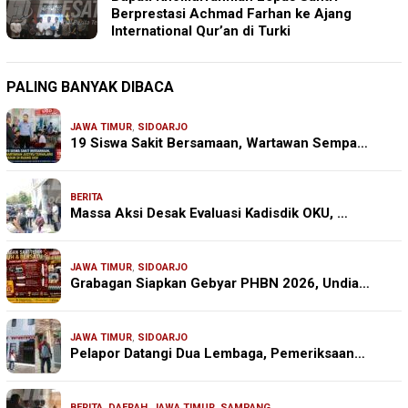
Berprestasi Achmad Farhan ke Ajang
International Qur’an di Turki
PALING BANYAK DIBACA
JAWA TIMUR
,
SIDOARJO
19 Siswa Sakit Bersamaan, Wartawan Sempa…
BERITA
Massa Aksi Desak Evaluasi Kadisdik OKU, …
JAWA TIMUR
,
SIDOARJO
Grabagan Siapkan Gebyar PHBN 2026, Undia…
JAWA TIMUR
,
SIDOARJO
Pelapor Datangi Dua Lembaga, Pemeriksaan…
BERITA
,
DAERAH
,
JAWA TIMUR
,
SAMPANG