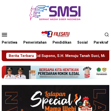
Loncat
ke
konten
Menu
Mobile
Peristiwa
Pemerintahan
Pendidikan
Sosial
Parekraf
pono, S.H. Menuju Tanah Suci, Manajemen Pastikan Pelayanan B
Berita Terbaru