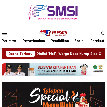
Loncat
ke
konten
Menu
Mobile
Peristiwa
Pemerintahan
Pendidikan
Sosial
Parekraf
“Nol”, Warga Desa Kurup Siap Gelar Aksi ke PT KIT
Berita Terbaru
Pisowa