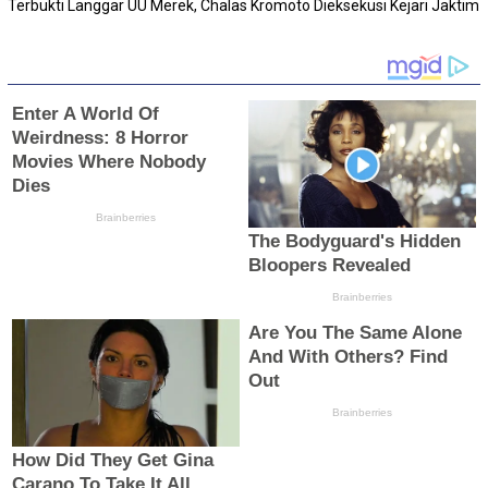
Terbukti Langgar UU Merek, Chalas Kromoto Dieksekusi Kejari Jaktim