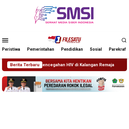
Loncat
ke
konten
Menu
Mobile
Peristiwa
Pemerintahan
Pendidikan
Sosial
Parekraf
han HIV di Kalangan Remaja
Berita Terbaru
Pimrus Filesatu.co.id Supo