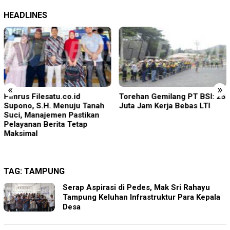
HEADLINES
«
»
Torehan Gemilang PT BSI: 25
Rudenim Pusat Tanjung
Juta Jam Kerja Bebas LTI
Pinang Deportasi 25 Warga
Negara Vietnam
TAG:
TAMPUNG
Serap Aspirasi di Pedes, Mak Sri Rahayu
Tampung Keluhan Infrastruktur Para Kepala
Desa