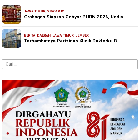
JAWA TIMUR
,
SIDOARJO
Grabagan Siapkan Gebyar PHBN 2026, Undia…
BERITA
,
DAERAH
,
JAWA TIMUR
,
JEMBER
Terhambatnya Perizinan Klinik Dokterku B…
Cari
untuk: