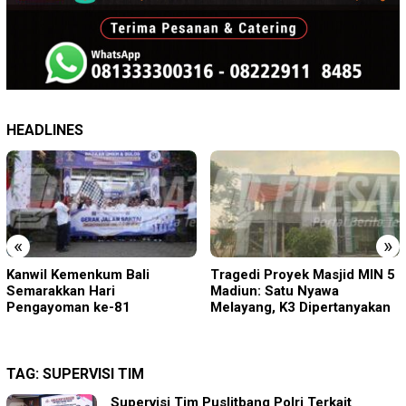
HEADLINES
«
»
Tragedi Proyek Masjid MIN 5
KA BIAS Terhenti, Lima KA
Madiun: Satu Nyawa
Ikut Terdampak, KAI Daop 7
Melayang, K3 Dipertanyakan
Gerak Cepat Pulihkan
Layanan
TAG:
SUPERVISI TIM
Supervisi Tim Puslitbang Polri Terkait