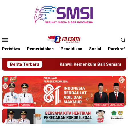
Loncat
ke
konten
Menu
Mobile
Peristiwa
Pemerintahan
Pendidikan
Sosial
Parekraf
Kanwil Kemenkum Bali Semarakkan Hari Pengayoman ke-81
Berita Terbaru