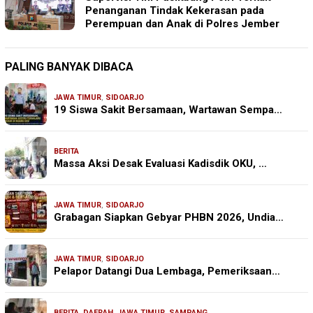
Penanganan Tindak Kekerasan pada
Perempuan dan Anak di Polres Jember
PALING BANYAK DIBACA
JAWA TIMUR
,
SIDOARJO
19 Siswa Sakit Bersamaan, Wartawan Sempa…
BERITA
Massa Aksi Desak Evaluasi Kadisdik OKU, …
JAWA TIMUR
,
SIDOARJO
Grabagan Siapkan Gebyar PHBN 2026, Undia…
JAWA TIMUR
,
SIDOARJO
Pelapor Datangi Dua Lembaga, Pemeriksaan…
BERITA
,
DAERAH
,
JAWA TIMUR
,
SAMPANG