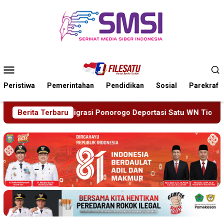
Loncat
ke
konten
Menu
Mobile
Peristiwa
Pemerintahan
Pendidikan
Sosial
Parekraf
onorogo Deportasi Satu WN Tiongkok Salahgunakan Ijin Tinggal
Berita Terbaru