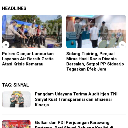
HEADLINES
«
»
Sidang Tipiring, Penjual
Acep Saepudin (Amang)
Miras Hasil Razia Divonis
Maju Calon Kepala Desa
Bersalah, Satpol PP Sidoarjo
Sukamanah, Usung Visi
Tegaskan Efek Jera
“ASRI”
TAG:
SINYAL
Pangdam Udayana Terima Audit Itjen TNI:
Sinyal Kuat Transparansi dan Efisiensi
Kinerja
Golkar dan PDI Perjuangan Karawang