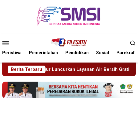
Loncat
ke
konten
Menu
Mobile
Peristiwa
Pemerintahan
Pendidikan
Sosial
Parekraf
ncurkan Layanan Air Bersih Gratis Atasi Krisis Kemarau
Berita Terbaru