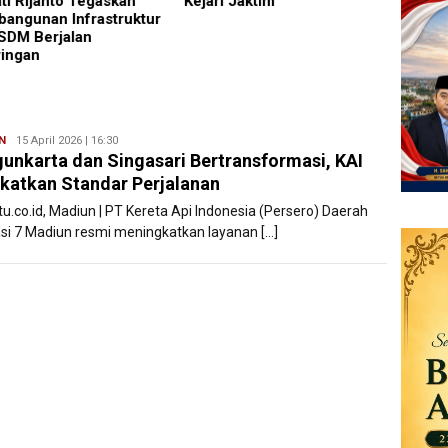
ti Rijanto Tegaskan
Kejari Jaktim
Mageta
angunan Infrastruktur
Penuh
SDM Berjalan
Daera
ringan
N
Filesatu
15 April 2026 | 16:30
unkarta dan Singasari Bertransformasi, KAI
katkan Standar Perjalanan
tu.co.id, Madiun | PT Kereta Api Indonesia (Persero) Daerah
si 7 Madiun resmi meningkatkan layanan […]