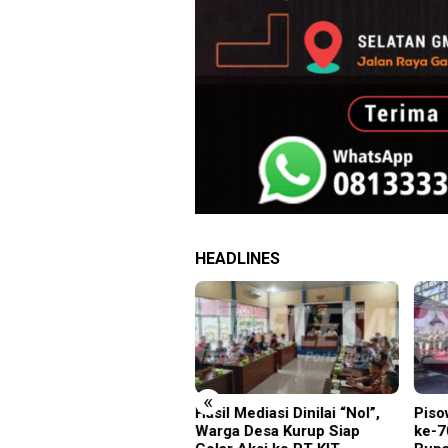
HEADLINES
«
ambut Tari Cucuk
Hasil Mediasi Dinilai “Nol”,
Piso
mpah, Delegasi JRCS
Warga Desa Kurup Siap
ke-7