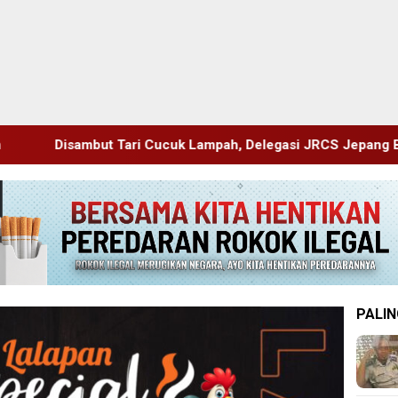
cuk Lampah, Delegasi JRCS Jepang Berbagi Pengetahuan di SD
PALIN