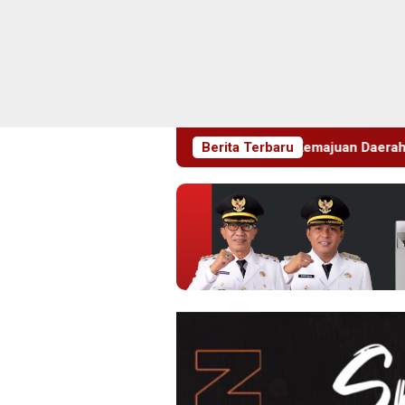
esiasi Penuh untuk Kemajuan Daerah
Berita Terbaru
Disambut Tari Cu