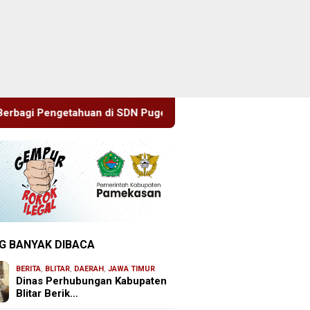
N Puger Kulon 01
Hasil Mediasi Dinilai “Nol”, Warga De
G BANYAK DIBACA
BERITA
,
BLITAR
,
DAERAH
,
JAWA TIMUR
Dinas Perhubungan Kabupaten
Blitar Berik…