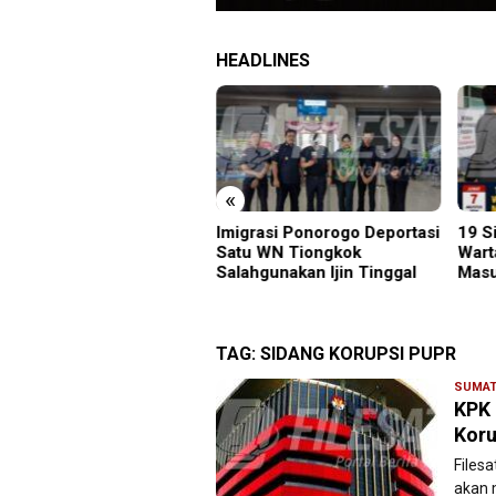
HEADLINES
«
grasi Ponorogo Deportasi
19 Siswa Sakit Bersamaan,
Samb
tu WN Tiongkok
Wartawan Sempat Terhalang
Gunu
ahgunakan Ijin Tinggal
Masuk ke Ruang UGD
Kara
Menu
TAG:
SIDANG KORUPSI PUPR
SUMAT
KPK 
Koru
Files
akan 