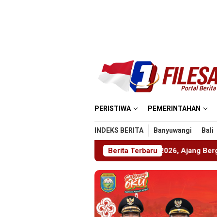
Loncat
ke
konten
PERISTIWA
PEMERINTAHAN
INDEKS BERITA
Banyuwangi
Bali
 Gelar ABHINAYA 2026, Ajang Bergengsi Cetak Relawan Muda 
Berita Terbaru