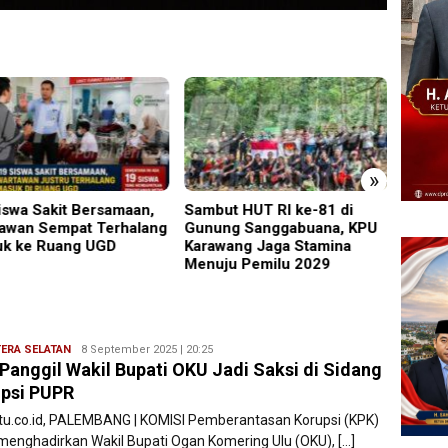
»
ut HUT RI ke-81 di
Perkenalkan Diri Lewat
PMR W
ng Sanggabuana, KPU
Safari Jumat, Kapolres
Gelar
wang Jaga Stamina
Lumajang Ajak Warga Jaga
Ajang
ju Pemilu 2029
Kamtibmas
Relaw
ERA SELATAN
Ryan
8 September 2025 | 20:25
Panggil Wakil Bupati OKU Jadi Saksi di Sidang
Karawang
psi PUPR
atu.co.id, PALEMBANG | KOMISI Pemberantasan Korupsi (KPK)
menghadirkan Wakil Bupati Ogan Komering Ulu (OKU), […]