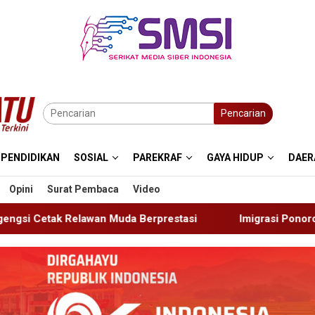
Pencarian
PENDIDIKAN
SOSIAL
PAREKRAF
GAYA HIDUP
DAER
Opini
Surat Pembaca
Video
Berprestasi
Imigrasi Ponorogo Deportasi Satu WN Tion