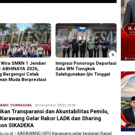
»
Wira SMKN 1 Jember
Imigrasi Ponorogo Deportasi
19 Sis
r ABHINAYA 2026,
Satu WN Tiongkok
Warta
g Bergengsi Cetak
Salahgunakan Ijin Tinggal
Masuk
wan Muda Berprestasi
BARAT
,
PURWASUKA
Ryan
20 Desember 2023 | 23:49
ikan Transparansi dan Akuntabilitas Pemilu,
Karawang
Karawang Gelar Rakor LADK dan Sharing
son SIKADEKA
atu.co.id – KARAWANG | KPU Karawang gelar kegiatan Rapat