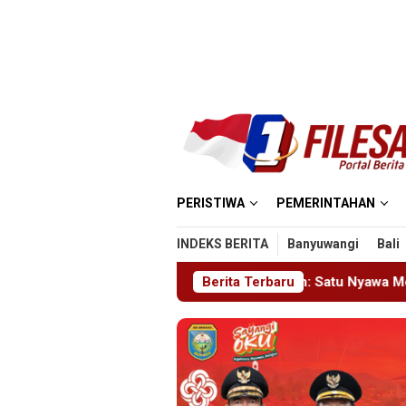
Loncat
ke
konten
PERISTIWA
PEMERINTAHAN
INDEKS BERITA
Banyuwangi
Bali
k Masjid MIN 5 Madiun: Satu Nyawa Melayang, K3 Dipertanyaka
Berita Terbaru