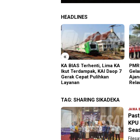
HEADLINES
«
gedi Proyek Masjid MIN
KA BIAS Terhenti, Lima KA
PMR 
adiun: Satu Nyawa
Ikut Terdampak, KAI Daop 7
Gela
ayang, K3 Dipertanyakan
Gerak Cepat Pulihkan
Ajan
Layanan
Rela
TAG:
SHARING SIKADEKA
JAWA 
Past
KPU 
Sea
Files