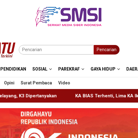
Pencarian
PENDIDIKAN
SOSIAL
PAREKRAF
GAYA HIDUP
DAER
Opini
Surat Pembaca
Video
n
KA BIAS Terhenti, Lima KA Ikut Terdampak, KAI Daop 