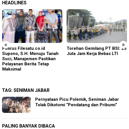
HEADLINES
«
»
Pimrus Filesatu.co.id
Torehan Gemilang PT BSI: 25
Supono, S.H. Menuju Tanah
Juta Jam Kerja Bebas LTI
Suci, Manajemen Pastikan
Pelayanan Berita Tetap
Maksimal
TAG:
SENIMAN JABAR
Pernyataan Picu Polemik, Seniman Jabar
Tolak Dikotomi “Pendatang dan Pribumi”
PALING BANYAK DIBACA