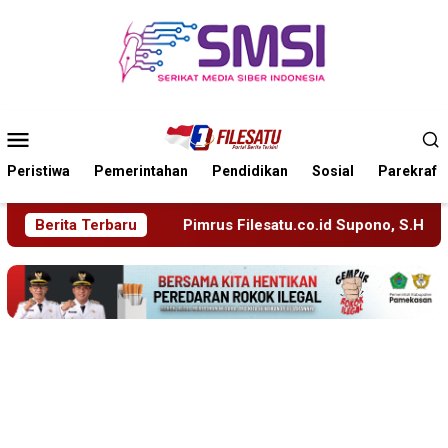
Loncat
ke
konten
Menu
Mobile
Peristiwa
Pemerintahan
Pendidikan
Sosial
Parekraf
Pimrus Filesatu.co.id Supono, S.H. Menuju Tanah Suci, Manaj
Berita Terbaru