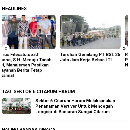
HEADLINES
«
»
Torehan Gemilang PT BSI: 25
Rudenim Pusat Tanjung
Juta Jam Kerja Bebas LTI
Pinang Deportasi 25 Warga
Negara Vietnam
TAG:
SEKTOR 6 CITARUM HARUM
Sektor 6 Citarum Harum Melaksanakan
Penanaman Vertiver Untuk Mencegah
Longsor di Bantaran Sungai Citarum
PALING BANYAK DIBACA