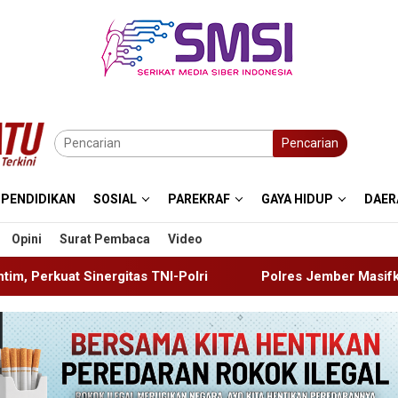
Pencarian
PENDIDIKAN
SOSIAL
PAREKRAF
GAYA HIDUP
DAER
Opini
Surat Pembaca
Video
I-Polri
Polres Jember Masifkan Edukasi Berkendara Am