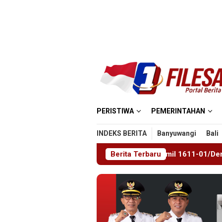
Loncat
ke
konten
PERISTIWA
PEMERINTAHAN
INDEKS BERITA
Banyuwangi
Bali
an Purna Tugas Danramil 1611-01/Dentim, Perkuat Sinergitas TN
Berita Terbaru