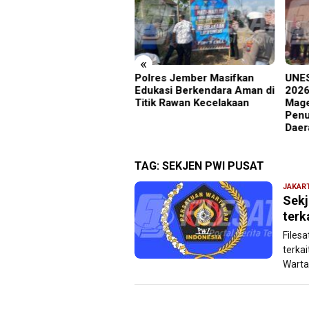
«
lres Jember Masifkan
‎UNESA Gelar ICAPSTURE
Disa
kasi Berkendara Aman di
2026 di Sarangan, Wabup
Lamp
ik Rawan Kecelakaan
Magetan Beri Apresiasi
Jepa
Penuh untuk Kemajuan
Peng
Daerah
Kulo
TAG:
SEKJEN PWI PUSAT
JAKAR
Sekj
terk
Files
terka
Warta