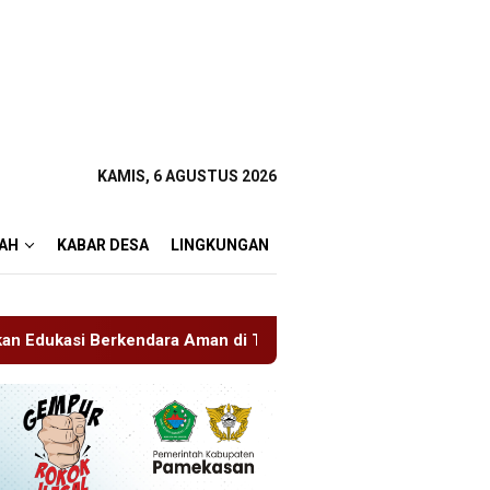
KAMIS, 6 AGUSTUS 2026
AH
KABAR DESA
LINGKUNGAN
an di Titik Rawan Kecelakaan
‎UNESA Gelar ICAPSTURE