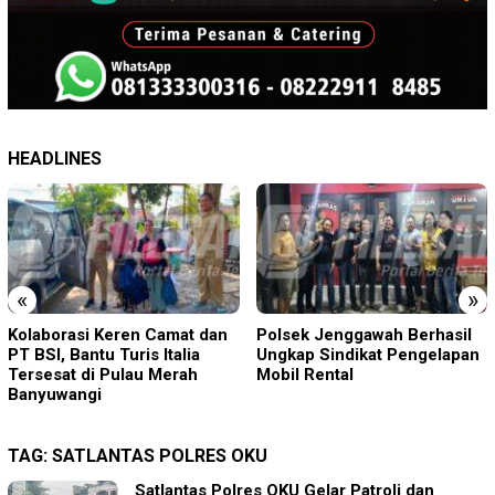
HEADLINES
«
»
Polsek Jenggawah Berhasil
DPK Porong Didampingi DPD
Ungkap Sindikat Pengelapan
Sidoarjo Datangi Inspektorat
Mobil Rental
Tindaklanjuti Laporan Desa
Ngaban
TAG:
SATLANTAS POLRES OKU
Satlantas Polres OKU Gelar Patroli dan