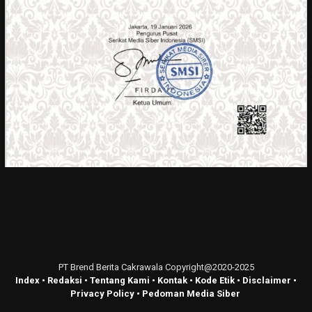
PT Brend Berita Cakrawala Copyright@2020-2025
Index
•
Redaksi
•
Tentang Kami
•
Kontak
•
Kode Etik
•
Disclaimer
•
Privacy Policy
•
Pedoman Media Siber