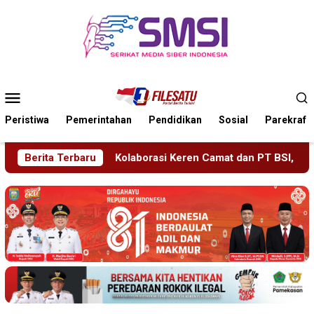
Loncat
ke
konten
Menu
Mobile
Peristiwa
Pemerintahan
Pendidikan
Sosial
Parekraf
si Keren Camat dan PT BSI, Bantu Turis Italia Tersesat di Pula
Berita Terbaru