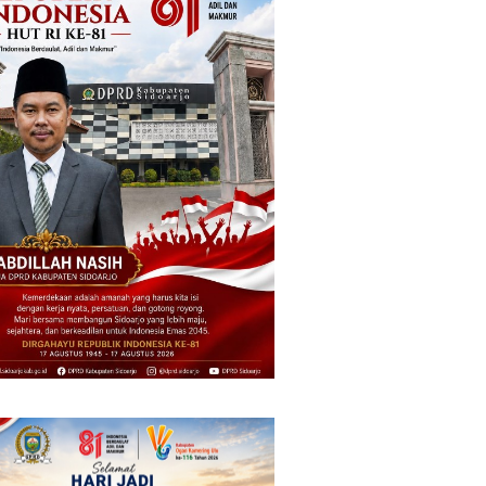
si Ponorogo Deportasi
19 Siswa Sakit Bersamaan,
WN Tiongkok
Wartawan Sempat Terhalang
unakan Ijin Tinggal
Masuk ke Ruang UGD