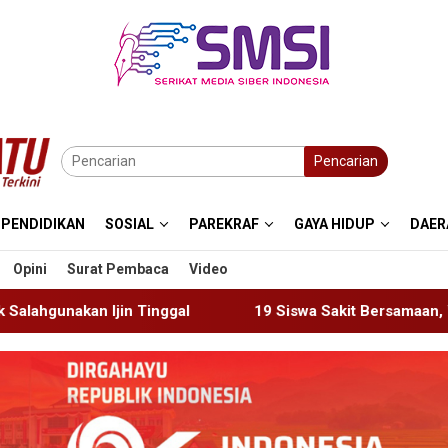
Pencarian
PENDIDIKAN
SOSIAL
PAREKRAF
GAYA HIDUP
DAER
Opini
Surat Pembaca
Video
al
19 Siswa Sakit Bersamaan, Wartawan Sempat Terha