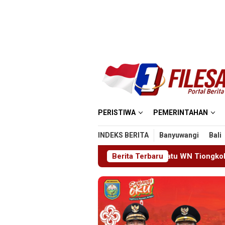
Loncat
ke
konten
PERISTIWA
PEMERINTAHAN
INDEKS BERITA
Banyuwangi
Bali
 Ponorogo Deportasi Satu WN Tiongkok Salahgunakan Ijin Tingg
Berita Terbaru