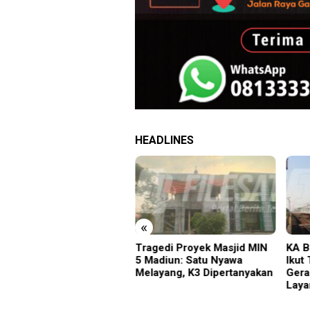
HEADLINES
«
Siswa Sakit Bersamaan,
Tragedi Proyek Masjid MIN
KA B
rtawan Sempat Terhalang
5 Madiun: Satu Nyawa
Ikut
suk ke Ruang UGD
Melayang, K3 Dipertanyakan
Gera
Laya