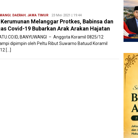
WANGI
,
DAERAH
,
JAWA TIMUR
Redaksi
23 Mei 2021 | 19:44
 Kerumunan Melanggar Protkes, Babinsa dan
Filesatu
as Covid-19 Bubarkan Arak Arakan Hajatan
ATU.CO.ID, BANYUWANGI – Anggota Koramil 0825/12
ampi dipimpin oleh Peltu Ribut Suwarno Batuud Koramil
12 […]