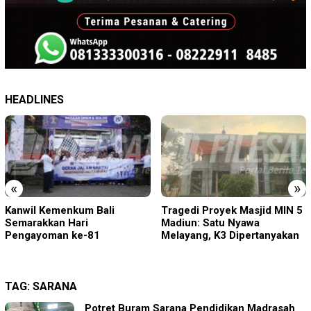
HEADLINES
«
»
Tragedi Proyek Masjid MIN 5
KA BIAS Terhenti, Lima KA
Madiun: Satu Nyawa
Ikut Terdampak, KAI Daop 7
Melayang, K3 Dipertanyakan
Gerak Cepat Pulihkan
Layanan
TAG:
SARANA
Potret Buram Sarana Pendidikan Madrasah