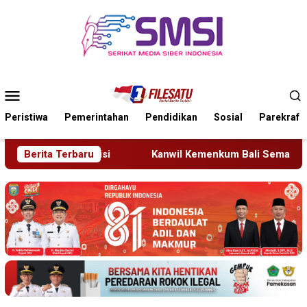
Loncat
ke
konten
Menu
Mobile
Peristiwa
Pemerintahan
Pendidikan
Sosial
Parekraf
Kanwil Kemenkum Bali Semarakkan Hari Pengayoman ke-81
Berita Terbaru