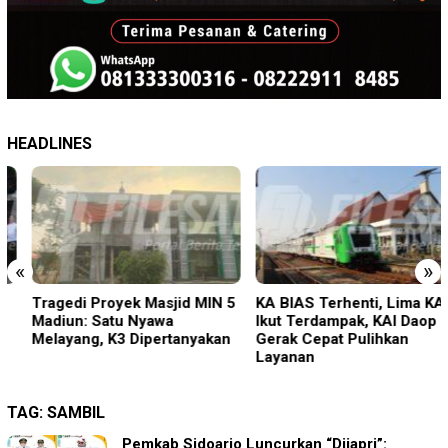
HEADLINES
«
»
Tragedi Proyek Masjid MIN 5
KA BIAS Terhenti, Lima KA
Madiun: Satu Nyawa
Ikut Terdampak, KAI Daop 7
Melayang, K3 Dipertanyakan
Gerak Cepat Pulihkan
Layanan
TAG:
SAMBIL
Pemkab Sidoarjo Luncurkan “Dijapri”: