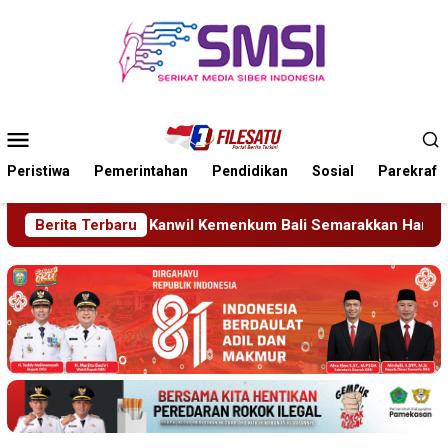
Loncat
ke
konten
Menu
Mobile
Peristiwa
Pemerintahan
Pendidikan
Sosial
Parekraf
Kemenkum Bali Semarakkan Hari Pengayoman ke-81
Berita Terbaru
Tra