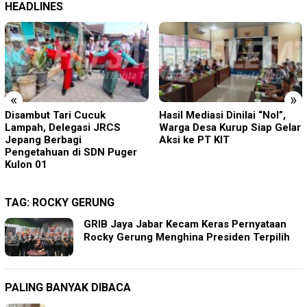
HEADLINES
«
»
Hasil Mediasi Dinilai “Nol”,
Pisowanan Ageng Hari Jadi
Warga Desa Kurup Siap Gelar
ke-702 Kabupaten Blitar,
Aksi ke PT KIT
Bupati Rijanto Tegaskan
Pembangunan Infrastruktur
Dan SDM Berjalan Beriringan
TAG:
ROCKY GERUNG
GRIB Jaya Jabar Kecam Keras Pernyataan
Rocky Gerung Menghina Presiden Terpilih
PALING BANYAK DIBACA