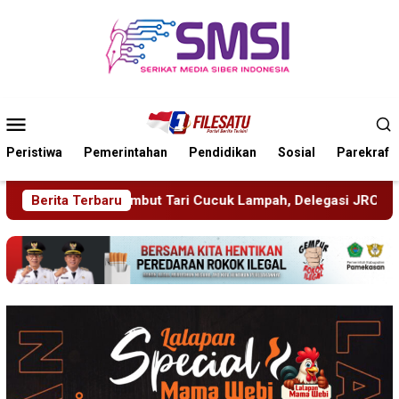
Loncat
ke
konten
Menu
Mobile
Peristiwa
Pemerintahan
Pendidikan
Sosial
Parekraf
Cucuk Lampah, Delegasi JRCS Jepang Berbagi Pengetahuan di 
Berita Terbaru