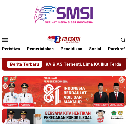
Loncat
ke
konten
Menu
Mobile
Peristiwa
Pemerintahan
Pendidikan
Sosial
Parekraf
AS Terhenti, Lima KA Ikut Terdampak, KAI Daop 7 Gerak Cepat 
Berita Terbaru