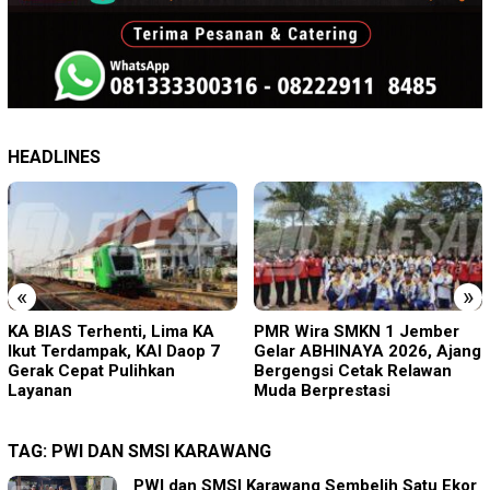
HEADLINES
«
»
PMR Wira SMKN 1 Jember
Imigrasi Ponorogo Deportasi
Gelar ABHINAYA 2026, Ajang
Satu WN Tiongkok
Bergengsi Cetak Relawan
Salahgunakan Ijin Tinggal
Muda Berprestasi
TAG:
PWI DAN SMSI KARAWANG
PWI dan SMSI Karawang Sembelih Satu Ekor