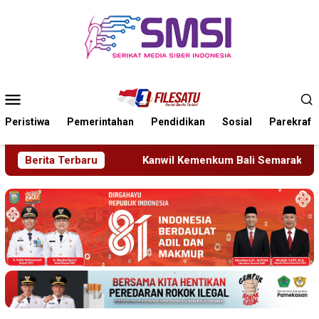
Loncat
ke
konten
Menu
Mobile
Peristiwa
Pemerintahan
Pendidikan
Sosial
Parekraf
nwil Kemenkum Bali Semarakkan Hari Pengayoman ke-81
Berita Terbaru