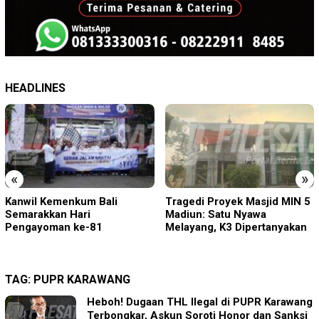
HEADLINES
«
»
Tragedi Proyek Masjid MIN 5
KA BIAS Terhenti, Lima KA
Madiun: Satu Nyawa
Ikut Terdampak, KAI Daop 7
Melayang, K3 Dipertanyakan
Gerak Cepat Pulihkan
Layanan
TAG:
PUPR KARAWANG
Heboh! Dugaan THL Ilegal di PUPR Karawang
Terbongkar, Askun Soroti Honor dan Sanksi