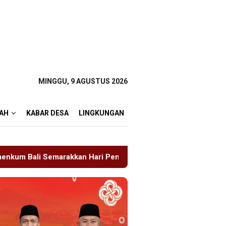
MINGGU, 9 AGUSTUS 2026
AH
KABAR DESA
LINGKUNGAN
ari Pengayoman ke-81
Tragedi Proyek Masjid MIN 5 Ma