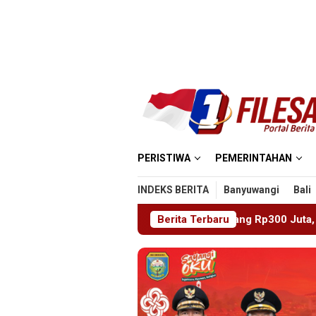
Loncat
ke
konten
PERISTIWA
PEMERINTAHAN
INDEKS BERITA
Banyuwangi
Bali
 Tiga Hari Gegara Utang Rp300 Juta, Pria Ketapang Sampang Di
Berita Terbaru