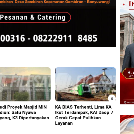
»
IAS Terhenti, Lima KA
PMR Wira SMKN 1 Jember
Diduga
 Terdampak, KAI Daop 7
Gelar ABHINAYA 2026,
Gegar
k Cepat Pulihkan
Ajang Bergengsi Cetak
Pria 
nan
Relawan Muda Berprestasi
Disela