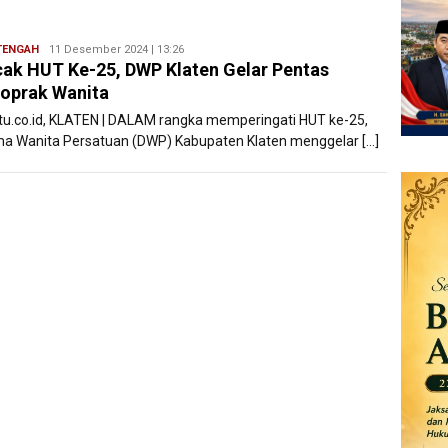
TENGAH
Ryan
11 Desember 2024 | 13:26
ak HUT Ke-25, DWP Klaten Gelar Pentas
Karawang
oprak Wanita
atu.co.id, KLATEN | DALAM rangka memperingati HUT ke-25,
a Wanita Persatuan (DWP) Kabupaten Klaten menggelar […]