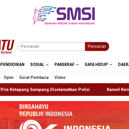
Pencarian
PENDIDIKAN
SOSIAL
PAREKRAF
GAYA HIDUP
DAER
Opini
Surat Pembaca
Video
selamatkan Polisi
Kanwil Kemenkum Bali Semarakkan H