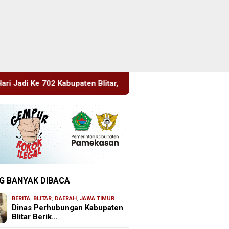
en Blitar, Dimeriahkan Artis Happy Asmara
Edukasi Seja
G BANYAK DIBACA
BERITA
,
BLITAR
,
DAERAH
,
JAWA TIMUR
Dinas Perhubungan Kabupaten
Blitar Berik…