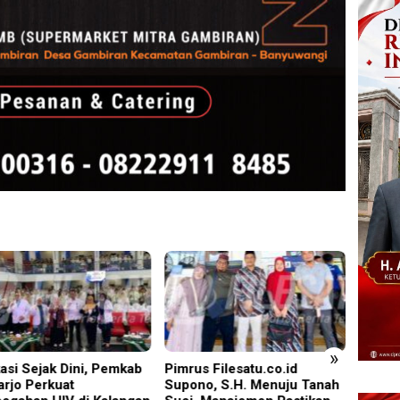
»
us Filesatu.co.id
Torehan Gemilang PT BSI:
Pelapo
no, S.H. Menuju Tanah
25 Juta Jam Kerja Bebas LTI
Lemba