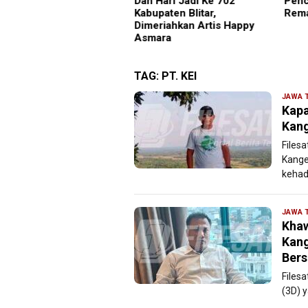
 Hari Jadi Ke 702
Pencegahan HIV di Kalangan
Suci
upaten Blitar,
Remaja
Pela
eriahkan Artis Happy
Maks
mara
TAG:
PT. KEI
JAWA 
Kapa
Kang
Files
Kange
kehad
JAWA 
Khaw
Kang
Bers
Files
(3D) 