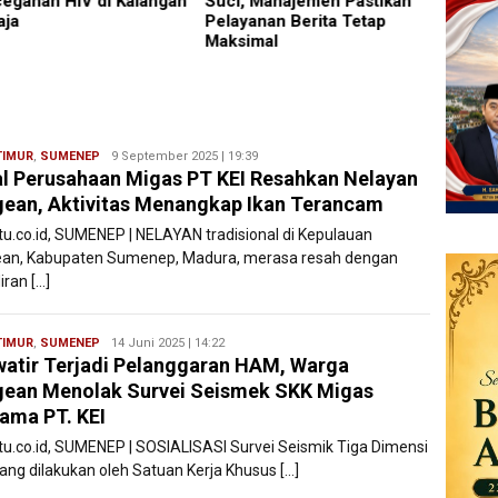
, Manajemen Pastikan
Lapor
yanan Berita Tetap
imal
TIMUR
,
SUMENEP
Ryan
9 September 2025 | 19:39
l Perusahaan Migas PT KEI Resahkan Nelayan
Karawang
ean, Aktivitas Menangkap Ikan Terancam
atu.co.id, SUMENEP | NELAYAN tradisional di Kepulauan
an, Kabupaten Sumenep, Madura, merasa resah dengan
iran […]
TIMUR
,
SUMENEP
Ryan
14 Juni 2025 | 14:22
atir Terjadi Pelanggaran HAM, Warga
Karawang
ean Menolak Survei Seismek SKK Migas
ama PT. KEI
atu.co.id, SUMENEP | SOSIALISASI Survei Seismik Tiga Dimensi
yang dilakukan oleh Satuan Kerja Khusus […]