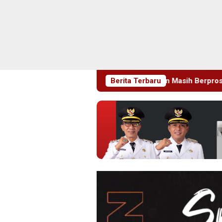
a, Pemeriksaan Laporan Masih Berproses
Berita Terbaru
Blitaria Expo